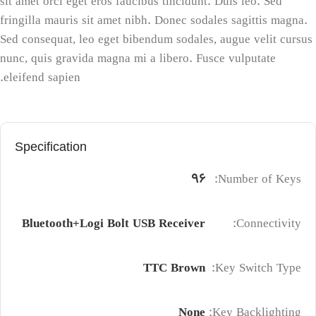
sit amet orci eget eros faucibus tincidunt. Duis leo. Sed
fringilla mauris sit amet nibh. Donec sodales sagittis magna.
Sed consequat, leo eget bibendum sodales, augue velit cursus
nunc, quis gravida magna mi a libero. Fusce vulputate
eleifend sapien.
Specification
96
Number of Keys:
Bluetooth+Logi Bolt USB Receiver
Connectivity:
TTC Brown
Key Switch Type:
None
Key Backlighting: