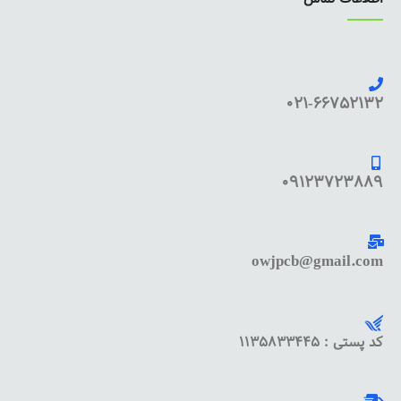
021-66752132
09123723889
owjpcb@gmail.com
کد پستی : 1135833445