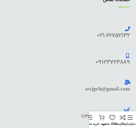
021-66752132
09123723889
owjpcb@gmail.com
کد پستی : 1135833445
سایدبار
مقایسه
علاقه مندی
سبد خرید
منو