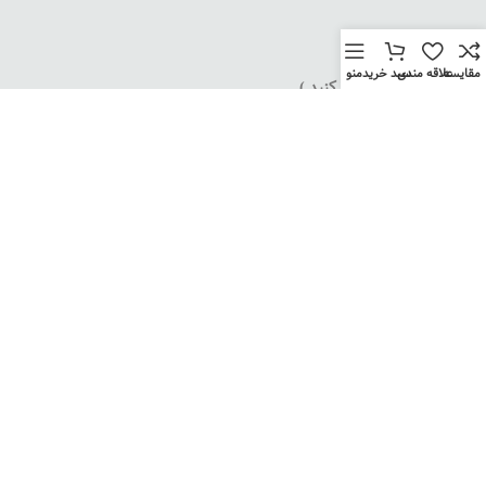
مقایسه
علاقه مندی
سبد خرید
منو
آدرس پستی ( کلیک کنید )
برای دریافت لیست قیمت و اطلاع از آخرین محصولات در
حال تولید در شبکه های مجازی پیام دهید و یا با شماره های
داخل سایت ارتباط بگیرید.