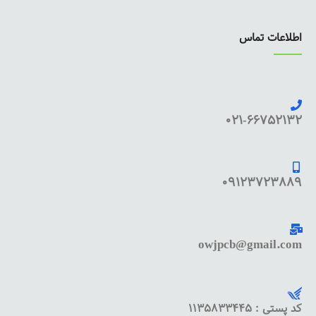
اطلاعات تماس
021-66752132
09123723889
owjpcb@gmail.com
کد پستی : 1135833445