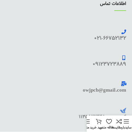
اطلاعات تماس
021-66752132
09123723889
owjpcb@gmail.com
کد پستی : 1135833445
سایدبار
مقایسه
علاقه مندی
سبد خرید
منو