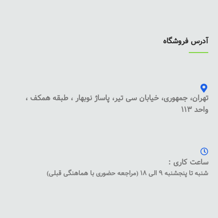
آدرس فروشگاه
تهران، جمهوری، خیابان سی تیر، پاساژ نوبهار ، طبقه همکف ،
واحد 113
ساعت کاری :
شنبه تا پنجشنبه 9 الی 18 (مراجعه حضوری با هماهنگی قبلی)