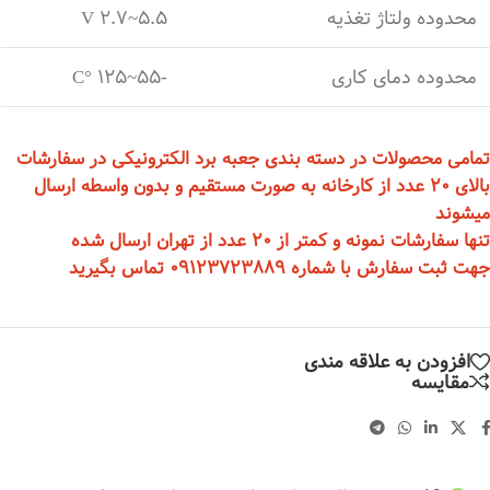
محدوده ولتاژ تغذیه
5.5
~
2.7 V
محدوده دمای کاری
-55
~
125 °C
تمامی محصولات در دسته بندی جعبه برد الکترونیکی در سفارشات
بالای 20 عدد از کارخانه به صورت مستقیم و بدون واسطه ارسال
میشوند
تنها سفارشات نمونه و کمتر از 20 عدد از تهران ارسال شده
جهت ثبت سفارش با شماره 09123723889 تماس بگیرید
افزودن به علاقه مندی
مقایسه