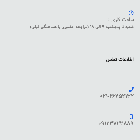
ساعت کاری :
شنبه تا پنجشنبه 9 الی 18 (مراجعه حضوری با هماهنگی قبلی)
اطلاعات تماس
021-66752132
09123723889