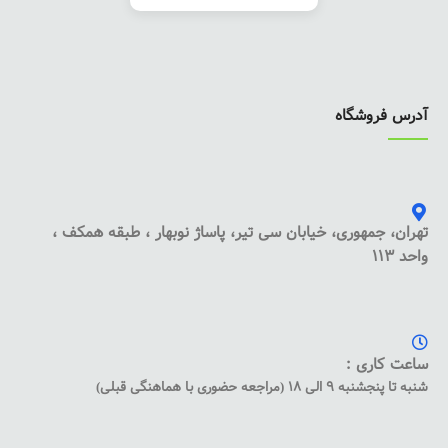
آدرس فروشگاه
تهران، جمهوری، خیابان سی تیر، پاساژ نوبهار ، طبقه همکف ،
واحد 113
ساعت کاری :
شنبه تا پنجشنبه 9 الی 18 (مراجعه حضوری با هماهنگی قبلی)