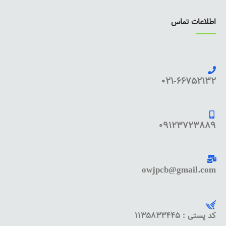
اطلاعات تماس
021-66752132
09123723889
owjpcb@gmail.com
کد پستی : 1135833445