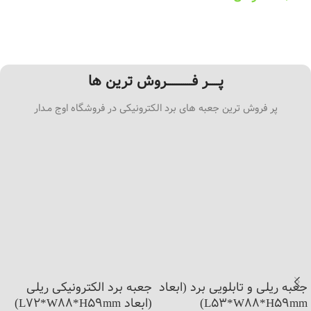
افزودن به سبد خرید
پـــــر فــــــــــــروش ترین ها
پر فروش ترین جعبه های برد الکترونیکی در فروشگاه اوج مـدار
جعبه ریلی و تابلویی برد (ابعاد
جعبه برد الکترونیکی ریلی
L53*W88*H59mm)
(ابعاد L72*W88*H59mm)