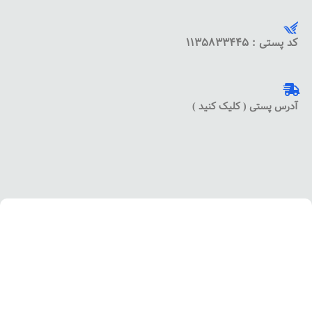
کد پستی : 1135833445
آدرس پستی ( کلیک کنید )