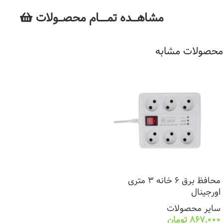
مشاهــــده تمــــــام محصـــولات
محصولات مشابه
محافظ برق 6 خانه 3 متری
اورجینال
سایر محصولات
867,000
تومان