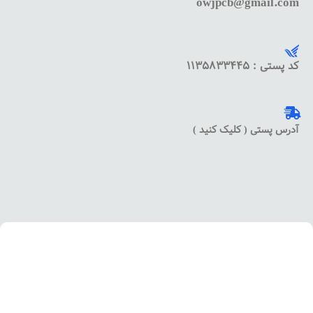
owjpcb@gmail.com
کد پستی : 1135833445
آدرس پستی ( کلیک کنید )