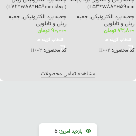
L53*W88*H59mm)
(ابعاد L72*W88*H59mm)
جعبه برد الکترونیکی
,
جعبه
جعبه برد الکترونیکی
,
جعبه
ریلی و تابلویی
ریلی و تابلویی
73,800
تومان
90,000
تومان
انتخاب گزینه ها
انتخاب گزینه ها
کد محصول:
H002
کد محصول:
H003
مشاهده تمامی محصولات
بازدید امروز:
5