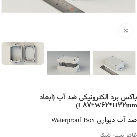
بزرگنمایی تصویر
باکس برد الکترونیکی ضد آب (ابعاد
L87*W62*H32mm)
ضد آب دیواری Waterproof Box
ظاهر بسیار شیک