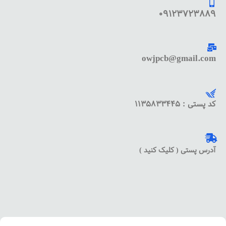
09123723889
owjpcb@gmail.com
کد پستی : 1135833445
آدرس پستی ( کلیک کنید )