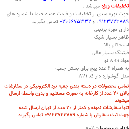
تخفیفات ویژه
میباشد .
جهت بهره مندی از تخفیفات و قیمت عمده حتما با شماره های
09123723889
و
66752132-021
تماس بگیرید
دارای مهره برنجی
ظاهر بسیار شیک
استحکام بالا
فیتینگ بسیار عالی
مواد ABS نو
به همراه 6 عدد پیچ برای بستن جعبه
مدل گوشواره دار کد A111
تمامی محصولات در دسته بندی جعبه برد الکترونیکی در سفارشات
بالای 20 عدد از کارخانه به صورت مستقیم و بدون واسطه ارسال
میشوند
تنها سفارشات نمونه و کمتر از 20 عدد از تهران ارسال شده
جهت ثبت سفارش با شماره 09123723889 تماس بگیرید
شناسه محصول:
A011