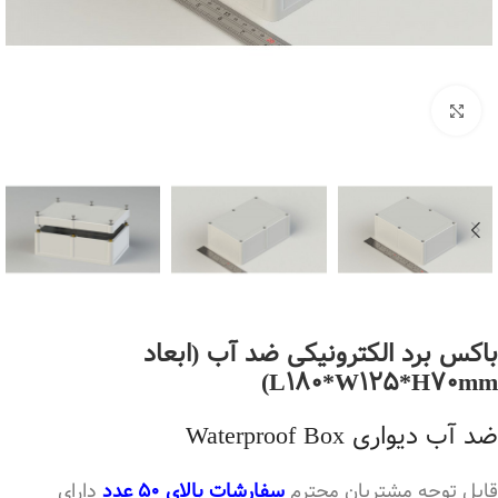
بزرگنمایی تصویر
باکس برد الکترونیکی ضد آب (ابعاد
L180*W125*H70mm)
ضد آب دیواری Waterproof Box
قابل توجه مشتریان محترم
سفارشات بالای 50 عدد
دارای