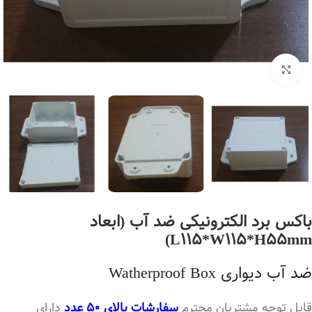
بزرگنمایی تصویر
باکس برد الکترونیکی ضد آب (ابعاد
L115*W115*H55mm)
ضد آب دیواری Watherproof Box
قابل توجه مشتریان محترم
سفارشات بالای 50 عدد
دارای