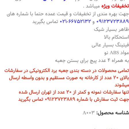
تخفیفات ویژه
میباشد .
جهت بهره مندی از تخفیفات و قیمت عمده حتما با شماره های
09123723889
و
66752132-021
تماس بگیرید
ظاهر بسیار شیک
استحکام بالا
فیتینگ بسیار عالی
مواد ABS نو
به همراه 4 عدد پیچ برای بستن جعبه
تمامی محصولات در دسته بندی جعبه برد الکترونیکی در سفارشات
بالای 20 عدد از کارخانه به صورت مستقیم و بدون واسطه ارسال
میشوند
تنها سفارشات نمونه و کمتر از 20 عدد از تهران ارسال شده
جهت ثبت سفارش با شماره 09123723889 تماس بگیرید
شناسه محصول:
A003