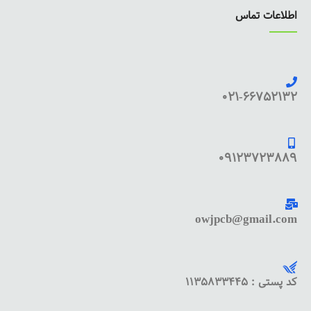
اطلاعات تماس
021-66752132
09123723889
owjpcb@gmail.com
کد پستی : 1135833445