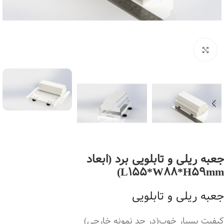
بزرگنمایی تصویر
جعبه ریلی و تابلویی برد (ابعاد
L155*W88*H59mm)
جعبه ریلی و تابلویی
کیفیت بسیار خوب(در حد نمونه خارجی)