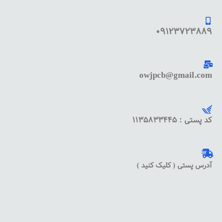
09123723889
owjpcb@gmail.com
کد پستی : 1135833445
آدرس پستی ( کلیک کنید )