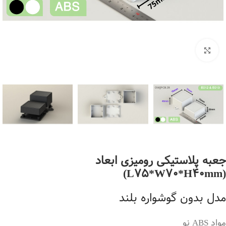
بزرگنمایی تصویر
جعبه پلاستیکی رومیزی ابعاد
(L75*W70*H40mm)
مدل بدون گوشواره بلند
مواد ABS نو