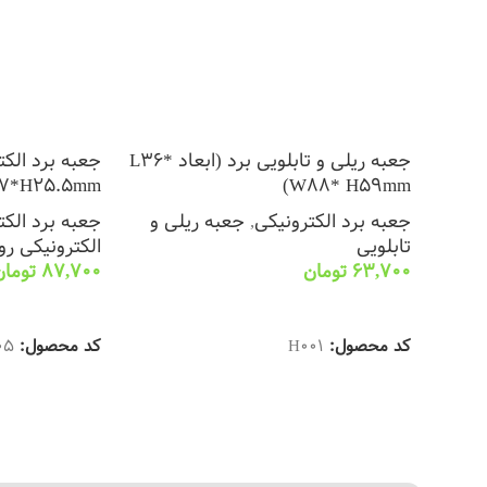
جعبه ریلی و تابلویی برد (ابعاد L36*
جعبه برد الکت
77*H25.5mm)
W88* H59mm)
جعبه برد الکترونیکی
,
جعبه ریلی و
جعبه برد الکت
تابلویی
الکترونیکی رو
63,700
تومان
87,700
تومان
انتخاب گزینه ها
انتخاب گزینه ه
کد محصول:
H001
کد محصول:
05