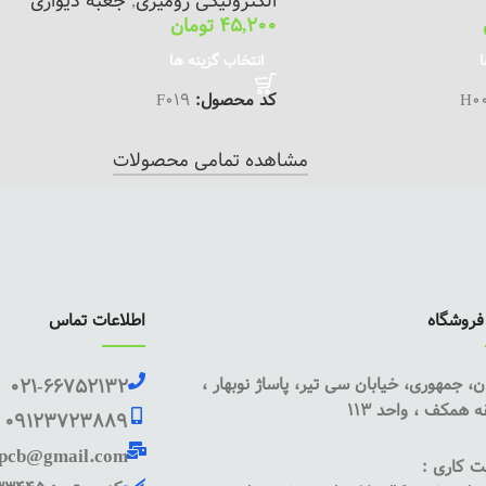
الکترونیکی رومیزی
,
جعبه دیواری
45,200
تومان
ا
انتخاب گزینه ها
H0
کد محصول:
F019
مشاهده تمامی محصولات
روشگاه
اطلاعات تماس
ن، جمهوری، خیابان سی تیر، پاساژ نوبهار ،
021-66752132
 همکف ، واحد 113
09123723889
pcb@gmail.com
 کاری :