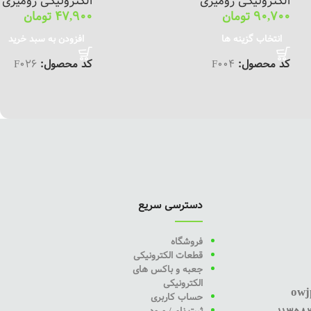
الکترونیکی رومیزی
الکترونیکی رومیزی
90,700
تومان
47,900
تومان
انتخاب گزینه ها
افزودن به سبد خرید
کد محصول:
F004
کد محصول:
F026
دسترسی سریع
فروشگاه
قطعات الکترونیکی
جعبه و باکس های
الکترونیکی
owj
حساب کاربری
ثبت نام / ورود