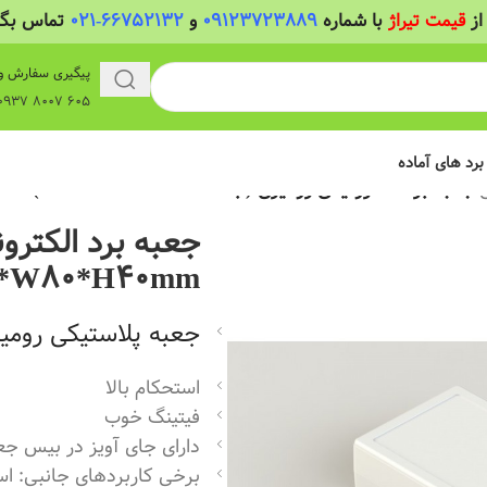
از
قیمت تیراژ
با شماره
09123723889
و
66752132-021
تماس بگیر
پیگیری سفارش و
605 8007 0937 واتساپ
 برد های آماده
/
جعبه برد الکترونیکی رومیزی (ابعاد L140*W80*H40mm)
جعبه برد الکترون
*W80*H40mm)
جعبه پلاستیکی رومی
استحکام بالا
فیتینگ خوب
دارای جای آویز در بیس جع
برخی کاربردهای جانبی: است