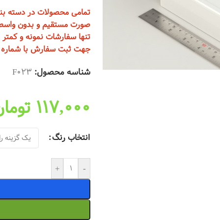
صورت مستقیم و بدون واسطه
تنها سفارشات نمونه و کمتر از 20 عدد از تهران ارسال
جهت ثبت سفارش با شماره 09123723889 تماس بگیرید
شناسه محصول:
F023
117,000
تومان
انتخاب رنگ
+
-