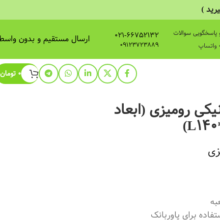
ید )
 پاسخگویی سوالات
021-66752132
ارسال مستقیم و بدون واسط
09123723889
0
تومان
یکی رومیزی (ابعاد
L140
زی
به
فاده برای پاوربانک