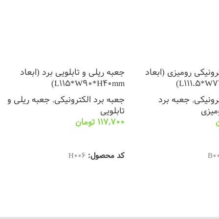
رونیکی رومیزی (ابعاد
جعبه ریلی و تابلویی برد (ابعاد
L115*W90*H40mm)
L111.5*W
رونیکی
,
جعبه برد
جعبه برد الکترونیکی
,
جعبه ریلی و
میزی
تابلویی
117,700
تومان
ا
انتخاب گزینه ها
B0
کد محصول:
H006