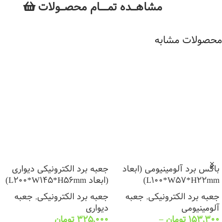
مشاهــــده تمــــــام محصـــولات
محصولات مشابه
باکس برد آلومینیومی (ابعاد
جعبه برد الکترونیکی دیواری
L100*W57*H22mm)
(ابعاد L200*W145*H56mm)
جعبه برد الکترونیکی
,
جعبه
جعبه برد الکترونیکی
,
جعبه
آلومینیومی
دیواری
153,300
تومان
–
325,000
تومان