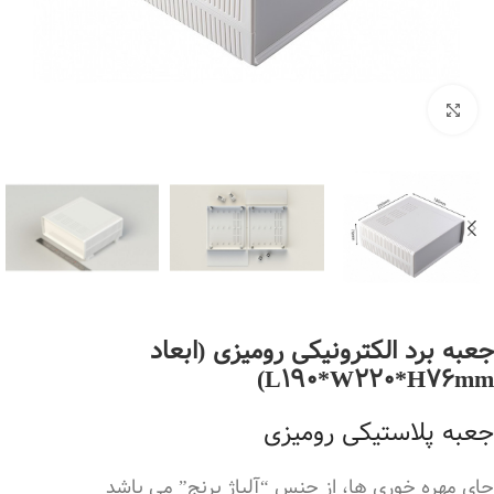
بزرگنمایی تصویر
جعبه برد الکترونیکی رومیزی (ابعاد
L190*W220*H76mm)
جعبه پلاستیکی رومیزی
جای مهره خوری ها، از جنس “آلیاژ برنج” می باشد