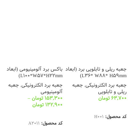
جعبه ریلی و تابلویی برد (ابعاد
باکس برد آلومینیومی (ابعاد
L100*W57*H22mm)
L36* W88* H59mm)
جعبه برد الکترونیکی
,
جعبه
جعبه برد الکترونیکی
,
جعبه
ریلی و تابلویی
آلومینیومی
63,700
تومان
153,300
تومان
–
132,900
تومان
انتخاب گزینه ها
انتخاب گزینه ها
کد محصول:
H001
کد محصول:
A2011