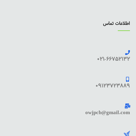
اطلاعات تماس
021-66752132
09123723889
owjpcb@gmail.com