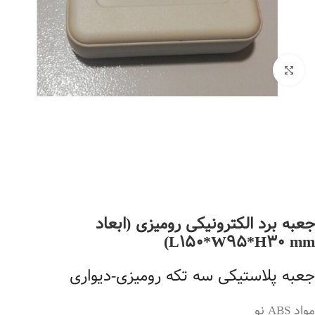
بزرگنمایی تصویر
جعبه برد الکترونیکی رومیزی (ابعاد
L150*W95*H30 mm)
جعبه پلاستیکی سه تکه رومیزی-دیواری
مواد ABS نو