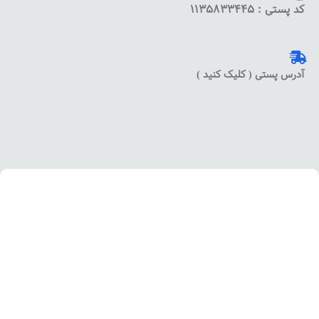
کد پستی : 1135833445
آدرس پستی ( کلیک کنید )