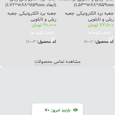
L53*W88*H59mm)
(ابعاد L72*W88*H59mm)
جعبه برد الکترونیکی
,
جعبه
جعبه برد الکترونیکی
,
جعبه
ریلی و تابلویی
ریلی و تابلویی
73,800
تومان
90,000
تومان
انتخاب گزینه ها
انتخاب گزینه ها
کد محصول:
H002
کد محصول:
H003
مشاهده تمامی محصولات
بازدید امروز:
70