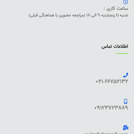
ساعت کاری :
شنبه تا پنجشنبه 9 الی 18 (مراجعه حضوری با هماهنگی قبلی)
اطلاعات تماس
021-66752132
09123723889