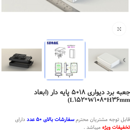
بزرگنمایی تصویر
جعبه برد دیواری 5018 پایه دار (ابعاد
L152*W108*H36mm)
قابل توجه مشتریان محترم
سفارشات بالای 50 عدد
دارای
تخفیفات ویژه
میباشد .