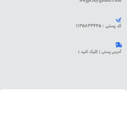
owjpcb@gmail.com
کد پستی : 1135833445
آدرس پستی ( کلیک کنید )