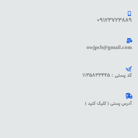
09123723889
owjpcb@gmail.com
کد پستی : 1135833445
آدرس پستی ( کلیک کنید )