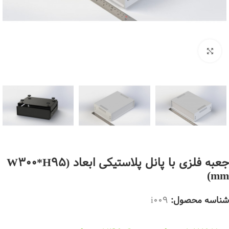
بزرگنمایی تصویر
جعبه فلزی با پانل پلاستیکی ابعاد (W300*H95
mm)
شناسه محصول:
i009