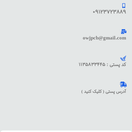
09123723889
owjpcb@gmail.com
کد پستی : 1135833445
آدرس پستی ( کلیک کنید )