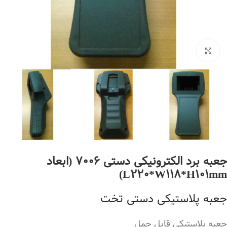
بزرگنمایی تصویر
جعبه برد الکترونیکی دستی 7006 (ابعاد
L220*W118*H101mm)
جعبه پلاستیکی دستی تخت
جعبه پلاستیکی قابل حمل