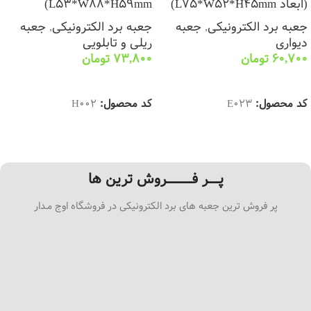
(ابعاد L75*W52*H45mm)
L53*W88*H59mm)
جعبه برد الکترونیکی
,
جعبه
جعبه برد الکترونیکی
,
جعبه
دیواری
ریلی و تابلویی
60,700
تومان
73,800
تومان
انتخاب گزینه ها
انتخاب گزینه ها
کد محصول:
E023
کد محصول:
H002
پـــــر فــــــــــــروش ترین ها
پر فروش ترین جعبه های برد الکترونیکی در فروشگاه اوج مـدار