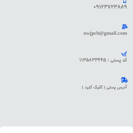
09123723889
owjpcb@gmail.com
کد پستی : 1135833445
آدرس پستی ( کلیک کنید )