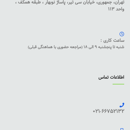
تهران، جمهوری، خیابان سی تیر، پاساژ نوبهار ، طبقه همکف ،
واحد 113
ساعت کاری :
شنبه تا پنجشنبه 9 الی 18 (مراجعه حضوری با هماهنگی قبلی)
اطلاعات تماس
021-66752132