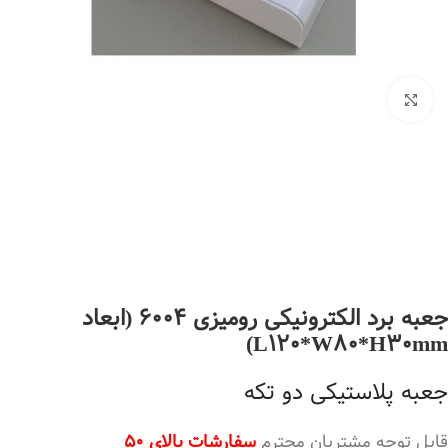
بزرگنمایی تصویر
جعبه برد الکترونیکی رومیزی 6004 (ابعاد
L120*W80*H30mm)
جعبه پلاستیکی دو تکه
قابل توجه مشتریان محترم
سفارشات بالای 50