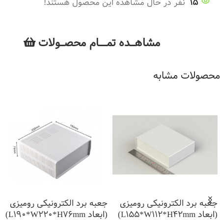
15
نفر در حال مشاهده این محصول هستند!
مشاهــــده تمــــــام محصـــولات
محصولات مشابه
جعبه برد الکترونیکی رومیزی
جعبه برد الکترونیکی رومیزی
(ابعاد L155*W112*H42mm)
(ابعاد L190*W220*H76mm)