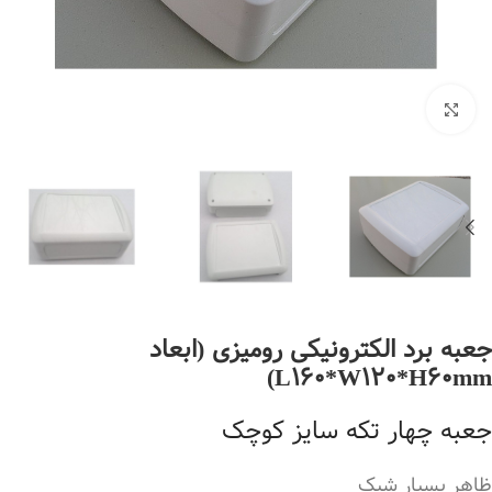
بزرگنمایی تصویر
جعبه برد الکترونیکی رومیزی (ابعاد
L160*W120*H60mm)
جعبه چهار تکه سایز کوچک
ظاهر بسیار شیک