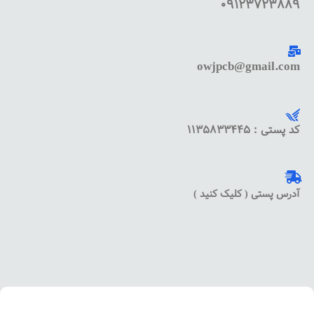
09123723889
owjpcb@gmail.com
کد پستی : 1135833445
آدرس پستی ( کلیک کنید )