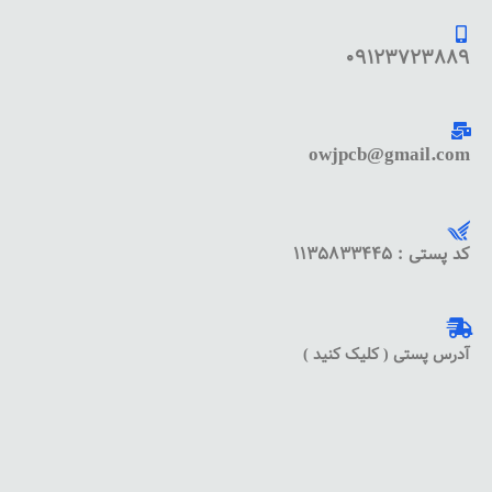
09123723889
owjpcb@gmail.com
کد پستی : 1135833445
آدرس پستی ( کلیک کنید )