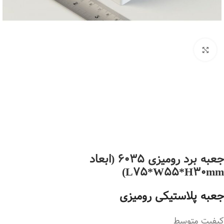
بزرگنمایی تصویر
جعبه برد رومیزی 6035 (ابعاد
L75*W55*H30mm)
جعبه پلاستیکی رومیزی
کیفیت متوسط