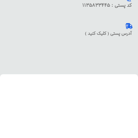
کد پستی : 1135833445
آدرس پستی ( کلیک کنید )