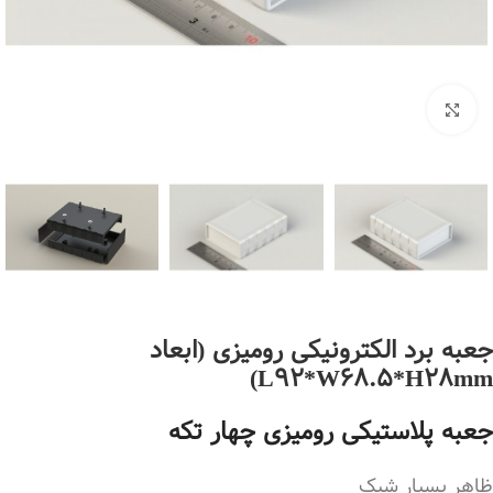
بزرگنمایی تصویر
جعبه برد الکترونیکی رومیزی (ابعاد
L92*W68.5*H28mm)
جعبه پلاستیکی رومیزی چهار تکه
ظاهر بسیار شیک