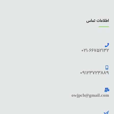
اطلاعات تماس
021-66752132
09123723889
owjpcb@gmail.com