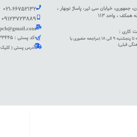
ن، جمهوری، خیابان سی تیر، پاساژ نوبهار ،
021-66752132
 همکف ، واحد 113
09123723889
pcb@gmail.com
 کاری :
کد پستی : 1135833445
شنبه تا پنجشنبه 9 الی 18 (مراجعه حضوری با
نگی قبلی)
آدرس پستی ( کلیک ک