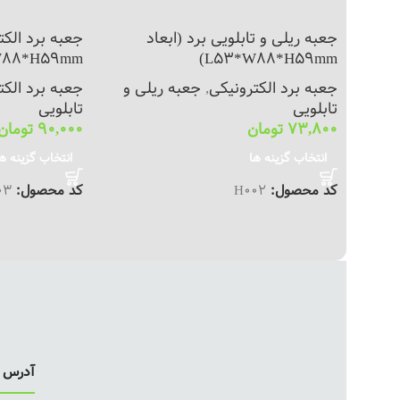
جعبه ریلی و تابلویی برد (ابعاد
جعبه برد الکت
88*H59mm)
L53*W88*H59mm)
جعبه برد الکترونیکی
,
جعبه ریلی و
جعبه برد الکت
تابلویی
تابلویی
73,800
تومان
90,000
تومان
انتخاب گزینه ها
انتخاب گزینه ه
کد محصول:
H002
کد محصول:
03
آدرس ف