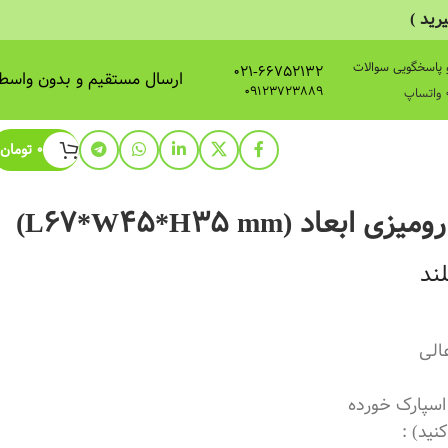
ید )
 پاسخگویی سوالات
021-66752132
ارسال مستقیم و بدون واسط
09123723889
0
تومان
عاد (L67*W45*H35 mm)
ند
الی
اسپارک خورده
ید) :