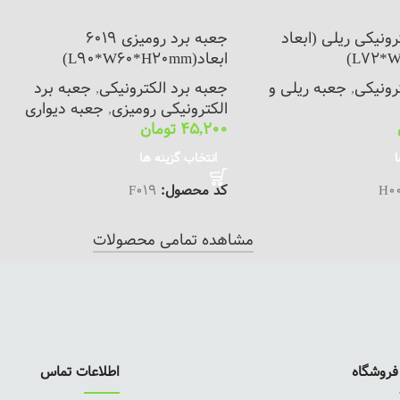
رونیکی ریلی (ابعاد
جعبه برد رومیزی 6019
L72*W
ابعاد(L90*W60*H20mm)
رونیکی
,
جعبه ریلی و
جعبه برد الکترونیکی
,
جعبه برد
الکترونیکی رومیزی
,
جعبه دیواری
45,200
تومان
ا
انتخاب گزینه ها
H0
کد محصول:
F019
مشاهده تمامی محصولات
روشگاه
اطلاعات تماس