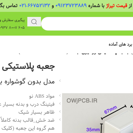
از
قیمت تیراژ
با شماره
09123723889
و
66752132-021
تماس بگیر
پیگیری سفارش و
605 8007 0937 واتساپ
 برد های آماده
/
جعبه پلاستیکی رومیزی ابعاد (L67*W45*H35 mm)
جعبه پلاستیکی رومیزی اب
مدل بدون گوشواره بل
مواد ABS نو
فیتینگ درب و بدنه بسیار ع
ظاهر بسیار شیک
ضد خش_قالب بدنه کاملاً 
هم گروه این جعبه (کلیک کن