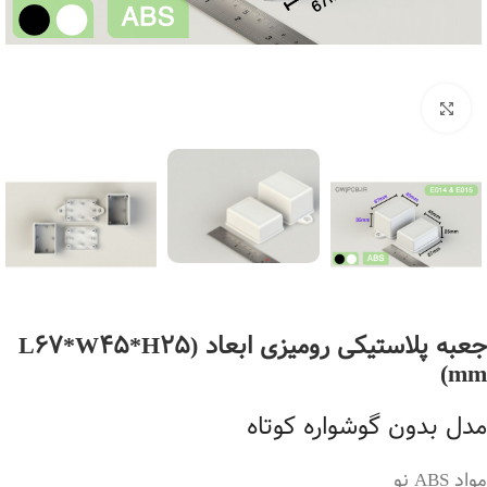
بزرگنمایی تصویر
جعبه پلاستیکی رومیزی ابعاد (L67*W45*H25
mm)
مدل بدون گوشواره کوتاه
مواد ABS نو