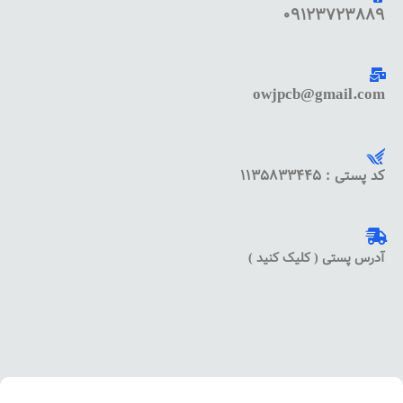
09123723889
owjpcb@gmail.com
کد پستی : 1135833445
آدرس پستی ( کلیک کنید )