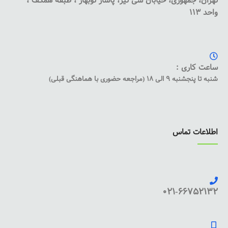
تهران، جمهوری، خیابان سی تیر، پاساژ نوبهار ، طبقه همکف ،
واحد 113
ساعت کاری :
شنبه تا پنجشنبه 9 الی 18 (مراجعه حضوری با هماهنگی قبلی)
اطلاعات تماس
021-66752132