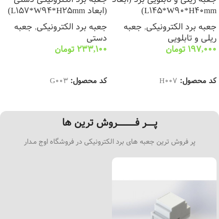
L145*W90*H40mm)
(ابعاد L157*W94*H25mm)
جعبه برد الکترونیکی
,
جعبه
جعبه برد الکترونیکی
,
جعبه
ریلی و تابلویی
دستی
197,000
تومان
233,100
تومان
انتخاب گزینه ها
انتخاب گزینه ها
کد محصول:
H007
کد محصول:
G003
پـــــر فــــــــــــروش ترین ها
پر فروش ترین جعبه های برد الکترونیکی در فروشگاه اوج مـدار