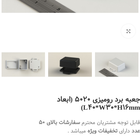
بزرگنمایی تصویر
جعبه برد رومیزی 5020 (ابعاد
L40*W30*H16mm)
قابل توجه مشتریان محترم
سفارشات بالای 50
عدد
دارای
تخفیفات ویژه
میباشد .