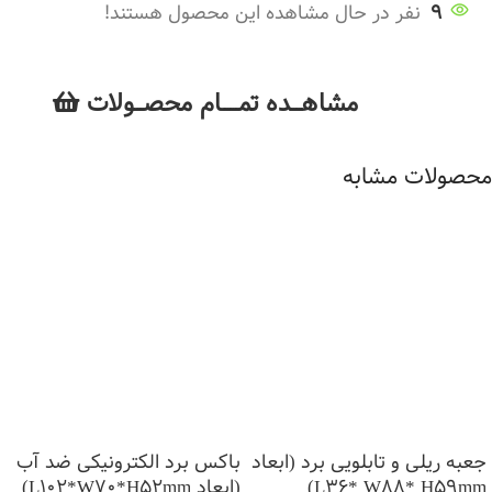
9
نفر در حال مشاهده این محصول هستند!
مشاهــــده تمــــــام محصـــولات
محصولات مشابه
جعبه ریلی و تابلویی برد (ابعاد
باکس برد الکترونیکی ضد آب
L36* W88* H59mm)
(ابعاد L102*W70*H52mm)