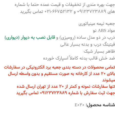
جهت بهره مندی از تخفیفات و قیمت عمده حتما با شماره
های 09123723889 و 66752132-021 تماس بگیرید
جعبه نیمه مینیاتوری
مواد ABS نو
درب در دو مدل ساده (رومیزی) و
قابل نصب به دیوار (دیواری)
فیتینگ درب و بدنه بسیار عالی
ظاهر بسیار شیک
ضد خش قالب بدنه کاملاً اسپارک خورده
تمامی محصولات در دسته بندی جعبه برد الکترونیکی در سفارشات
بالای 20 عدد از کارخانه به صورت مستقیم و بدون واسطه ارسال
میشوند
تنها سفارشات نمونه و کمتر از 20 عدد از تهران ارسال شده
جهت ثبت سفارش با شماره 09123723889 تماس بگیرید
شناسه محصول:
E020