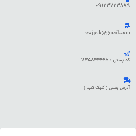
09123723889
owjpcb@gmail.com
کد پستی : 1135833445
آدرس پستی ( کلیک کنید )