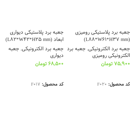
جعبه برد پلاستیکی رومیزی
جعبه برد پلاستیکی دیواری
(L88*W61*H37 mm)
ابعاد (L82*W42*H25 mm)
جعبه برد الکترونیکی
,
جعبه برد
جعبه برد الکترونیکی
,
جعبه
الکترونیکی رومیزی
دیواری
75,900
تومان
68,500
تومان
انتخاب گزینه ها
انتخاب گزینه ها
کد محصول:
F020
کد محصول:
F017