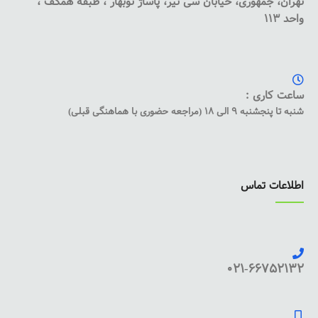
تهران، جمهوری، خیابان سی تیر، پاساژ نوبهار ، طبقه همکف ،
واحد 113
ساعت کاری :
شنبه تا پنجشنبه 9 الی 18 (مراجعه حضوری با هماهنگی قبلی)
اطلاعات تماس
021-66752132