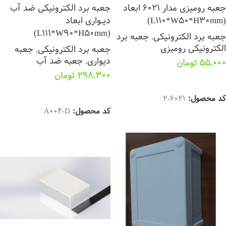
جعبه رومیزی مدار 6021 ابعاد
جعبه برد الکترونیکی ضد آب
(L110*W50*H30mm)
دیــواری ابعاد
(L111*W90*H50mm)
جعبه برد الکترونیکی
,
جعبه برد
الکترونیکی رومیزی
جعبه برد الکترونیکی
,
جعبه
دیواری
,
جعبه ضد آب
55,000
تومان
298,300
تومان
افزودن به سبد خرید
افزودن به سبد خرید
کد محصول:
6021-2
کد محصول:
A004-D