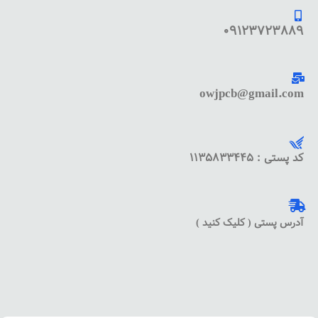
09123723889
owjpcb@gmail.com
کد پستی : 1135833445
آدرس پستی ( کلیک کنید )