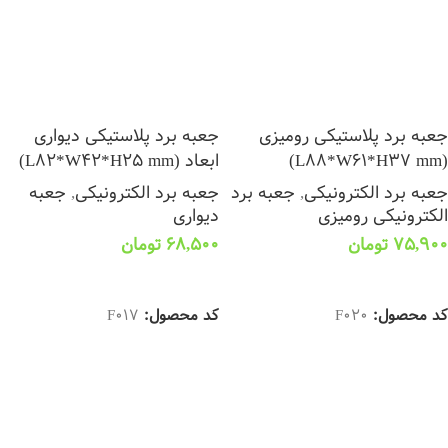
جعبه برد پلاستیکی رومیزی
جعبه برد پلاستیکی دیواری
(L88*W61*H37 mm)
ابعاد (L82*W42*H25 mm)
جعبه برد الکترونیکی
,
جعبه برد
جعبه برد الکترونیکی
,
جعبه
الکترونیکی رومیزی
دیواری
75,900
تومان
68,500
تومان
انتخاب گزینه ها
انتخاب گزینه ها
کد محصول:
F020
کد محصول:
F017