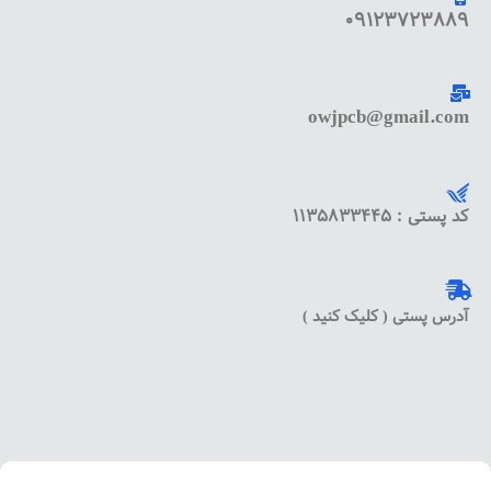
09123723889
owjpcb@gmail.com
کد پستی : 1135833445
آدرس پستی ( کلیک کنید )