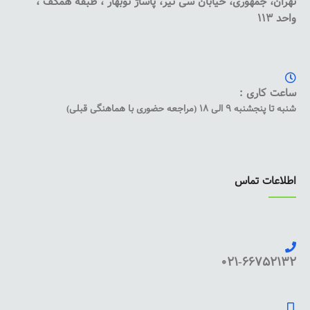
تهران، جمهوری، خیابان سی تیر، پاساژ نوبهار ، طبقه همکف ،
واحد 113
ساعت کاری :
شنبه تا پنجشنبه 9 الی 18 (مراجعه حضوری با هماهنگی قبلی)
اطلاعات تماس
021-66752132