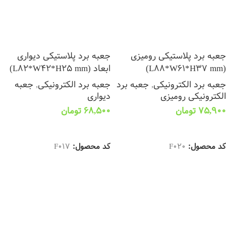
جعبه برد پلاستیکی رومیزی
جعبه برد پلاستیکی دیواری
(L88*W61*H37 mm)
ابعاد (L82*W42*H25 mm)
جعبه برد الکترونیکی
,
جعبه برد
جعبه برد الکترونیکی
,
جعبه
الکترونیکی رومیزی
دیواری
75,900
تومان
68,500
تومان
انتخاب گزینه ها
انتخاب گزینه ها
کد محصول:
F020
کد محصول:
F017