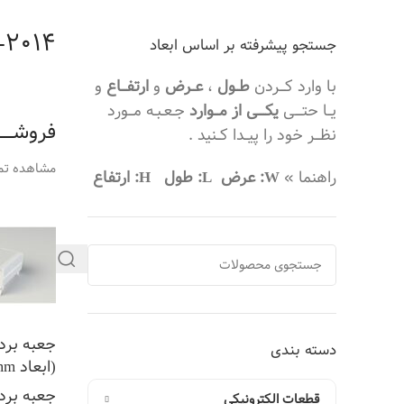
-2014
جستجو پیشرفته بر اساس ابعاد
با وارد کـــردن
طــول
،
عــرض
و
ارتفـــاع
و
یــا حتــــی
یکــــی از مـــوارد
جـعـبـه مـــورد
فروشـــــــ
نظـــر خود را پیــدا کــنید .
مشاهده تم
راهنما »
W: عرض
L: طول
H: ارتفاع
جعبه برد 
دسته بندی
(ابعاد L210*W230*H86mm)
جعبه برد 
قطعات الکترونیکی