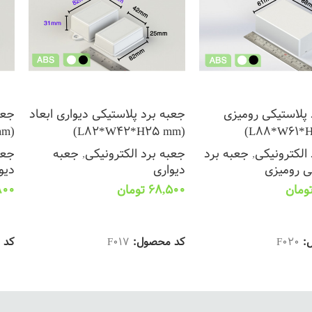
 پلاستیکی رومیزی
جعبه برد پلاستیکی دیواری ابعاد
جعب
(L82*W42*H31 mm)
(L82*W42*H25 mm)
الکترونیکی
,
جعبه برد
جعبه برد الکترونیکی
,
جعبه
جعب
ی رومیزی
دیواری
دیو
ومان
68,500
تومان
800
ینه ها
انتخاب گزینه ها
ان
ل:
F020
کد محصول:
F017
کد 