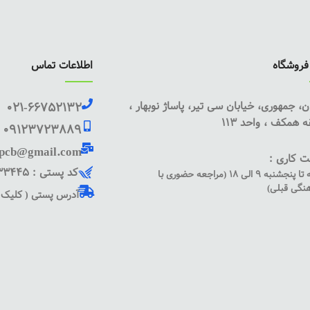
روشگاه
اطلاعات تماس
ن، جمهوری، خیابان سی تیر، پاساژ نوبهار ،
021-66752132
 همکف ، واحد 113
09123723889
pcb@gmail.com
 کاری :
کد پستی : 1135833445
شنبه تا پنجشنبه 9 الی 18 (مراجعه حضوری با
نگی قبلی)
آدرس پستی ( کلیک ک