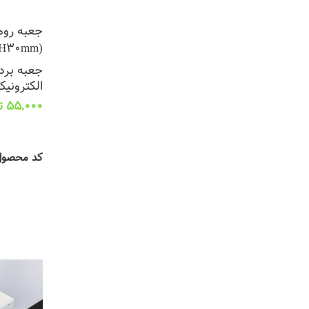
(L110*W50*H30mm)
جعبه برد 
الکترونیک
55,000
ت
افزودن به
کد محصو