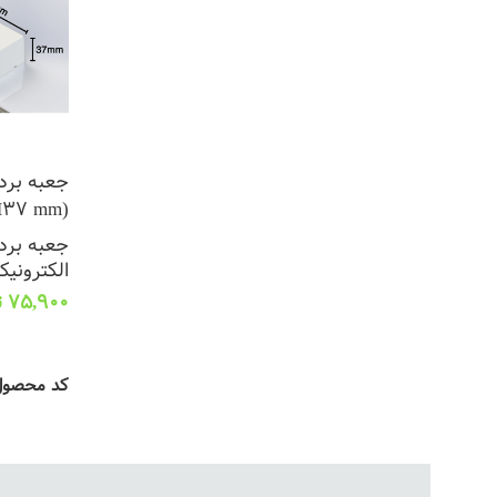
جعبه برد
(L88*W61*H37 mm)
جعبه برد 
الکترونیک
75,900
ت
انتخاب گز
کد محصو