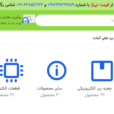
از
قیمت تیراژ
با شماره
09123723889
و
66752132-021
تماس بگیر
پیگیری سفارش و
605 8007 0937 واتساپ
 برد های آماده
جعبه برد الکترونیکی
سایر محصولات
قطعات الکتر
91 محصول
2 محصول
21 محصول