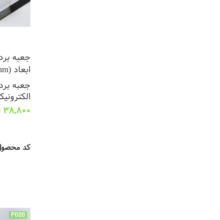
جعبه برد 
ابعاد (L58*W38*H27mm)
جعبه برد 
الکترونیک
38,800
ت
افزودن به
کد محصو