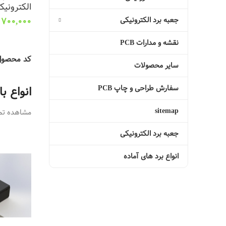
الکترونیک
جعبه برد الکترونیکی
700,000
انتخاب گز
نقشه و مدارات PCB
کد محصو
سایر محصولات
سفارش طراحی و چاپ PCB
انواع ب
sitemap
مشاهده تما
جعبه برد الکترونیکی
انواع برد های آماده