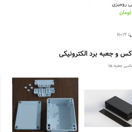
ی رومیزی
تومان
ینه ها
ل:
B014
اکس و جعبه برد الکترونیکی
مــی جعبه ها