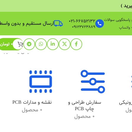
ید )
 پاسخگویی سوالات
021-66752132
ارسال مستقیم و بدون واسط
09123723889
0
تومان
نمایش یک نتیجه
ونیکی
سفارش طراحی و
نقشه و مدارات PCB
چاپ PCB
0 محصول
0 محصول