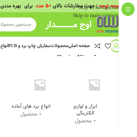
(
توجه توجه
| جهت سفارشات بالای
50 عدد
برای بهره مندی 
Skip to navigation
Skip to main content
اوج مــــــــــــــدار
صفحه اصلی
محصولات
سفارش چاپ برد و PCB
انواع
خانه
/
محصولات برچسب خورده “SB-2014”
ابزار و لوازم
انواع برد های آماده
الکتریکی
0 محصول
0 محصول