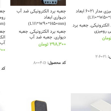
جعبه رومیزی مدار 6021 ابعاد
جعبه برد الکترونیکی ضد آب
جعب
دیــواری ابعاد
روم
(L111*W90*H50mm)
(L111*W90*H50mm)
الکترونیکی
,
جعبه برد
ی رومیزی
جعبه برد الکترونیکی
,
جعبه
جعب
دیواری
,
جعبه ضد آب
الک
ومان
آب
298,300
تومان
 سبد خرید
600
افزودن به سبد خرید
ل:
6021-2
اف
کد محصول:
A004-D
کد 