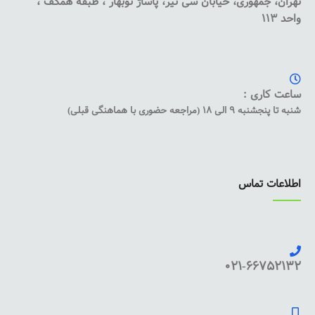
تهران، جمهوری، خیابان سی تیر، پاساژ نوبهار ، طبقه همکف ،
واحد 113
ساعت کاری :
شنبه تا پنجشنبه 9 الی 18 (مراجعه حضوری با هماهنگی قبلی)
اطلاعات تماس
021-66752132