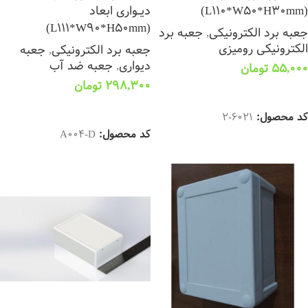
(L110*W50*H30mm)
دیــواری ابعاد
(L111*W90*H50mm)
جعبه برد الکترونیکی
,
جعبه برد
الکترونیکی رومیزی
جعبه برد الکترونیکی
,
جعبه
دیواری
,
جعبه ضد آب
55,000
تومان
298,300
تومان
افزودن به سبد خرید
افزودن به سبد خرید
کد محصول:
6021-2
کد محصول:
A004-D