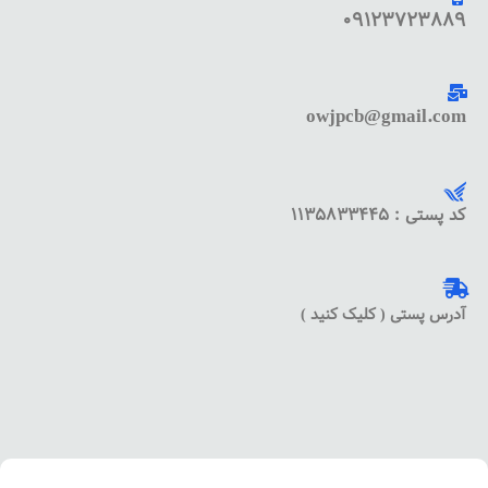
09123723889
owjpcb@gmail.com
کد پستی : 1135833445
آدرس پستی ( کلیک کنید )