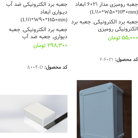
جعبه رومیزی مدار 6021 ابعاد
جعبه برد الکترونیکی ضد آب
(L110*W50*H30mm)
دیــواری ابعاد
(L111*W90*H50mm)
جعبه برد الکترونیکی
,
جعبه برد
الکترونیکی رومیزی
جعبه برد الکترونیکی
,
جعبه
دیواری
,
جعبه ضد آب
55,000
تومان
298,300
تومان
افزودن به سبد خرید
افزودن به سبد خرید
کد محصول:
6021-2
کد محصول:
A004-D