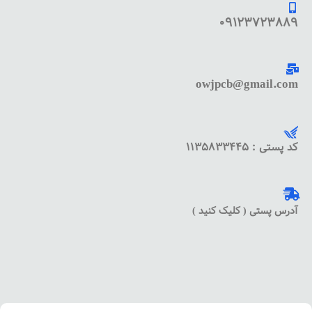
09123723889
owjpcb@gmail.com
کد پستی : 1135833445
آدرس پستی ( کلیک کنید )