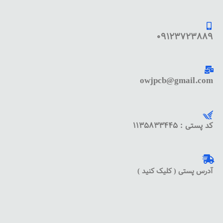
09123723889
owjpcb@gmail.com
کد پستی : 1135833445
آدرس پستی ( کلیک کنید )