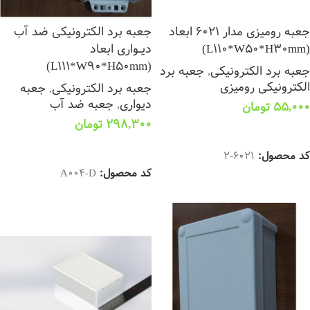
جعبه رومیزی مدار 6021 ابعاد
جعبه برد الکترونیکی ضد آب
(L110*W50*H30mm)
دیــواری ابعاد
(L111*W90*H50mm)
جعبه برد الکترونیکی
,
جعبه برد
الکترونیکی رومیزی
جعبه برد الکترونیکی
,
جعبه
دیواری
,
جعبه ضد آب
55,000
تومان
298,300
تومان
افزودن به سبد خرید
افزودن به سبد خرید
کد محصول:
6021-2
کد محصول:
A004-D