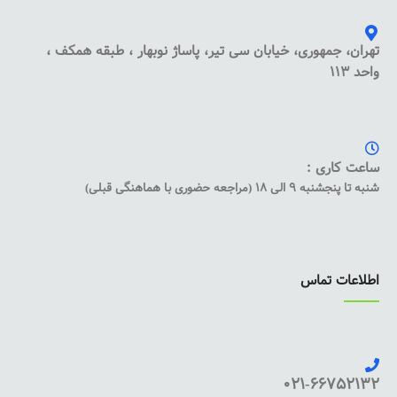
تهران، جمهوری، خیابان سی تیر، پاساژ نوبهار ، طبقه همکف ،
واحد 113
ساعت کاری :
شنبه تا پنجشنبه 9 الی 18 (مراجعه حضوری با هماهنگی قبلی)
اطلاعات تماس
021-66752132