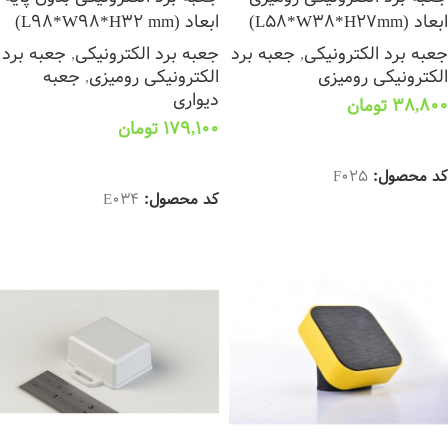
ابعاد (L58*W38*H27mm)
ابعاد (L98*W98*H32 mm)
جعبه برد الکترونیکی
,
جعبه برد
جعبه برد الکترونیکی
,
جعبه برد
الکترونیکی رومیزی
الکترونیکی رومیزی
,
جعبه
دیواری
38,800
تومان
179,100
تومان
افزودن به سبد خرید
اطلاعات بیشتر
کد محصول:
F025
کد محصول:
E034