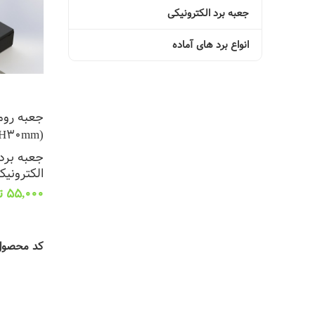
جعبه برد الکترونیکی
انواع برد های آماده
(L110*W50*H30mm)
جعبه برد 
الکترونیک
55,000
ت
افزودن به
کد محصو