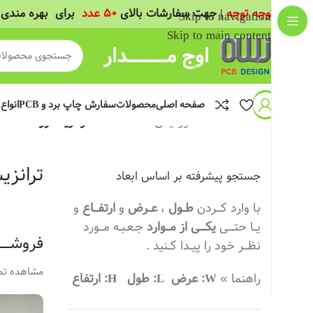
(
توجه توجه
| جهت سفارشات بالای
50 عدد
برای بهره مندی 
Skip to navigation
Skip to main content
اوج مــــــــــــــدار
صفحه اصلی
محصولات
سفارش چاپ برد و PCB
انواع
خانه
/
قطعات الکترونیکی
/
قطعات DIP
/
ترانزیستور
ترانزی
جستجو پیشرفته بر اساس ابعاد
با وارد کـــردن
طــول
،
عــرض
و
ارتفـــاع
و
یــا حتــــی
یکــــی از مـــوارد
جـعـبـه مـــورد
فروشـــــــ
نظـــر خود را پیــدا کــنید .
مشاهده تم
راهنما »
W: عرض
L: طول
H: ارتفاع