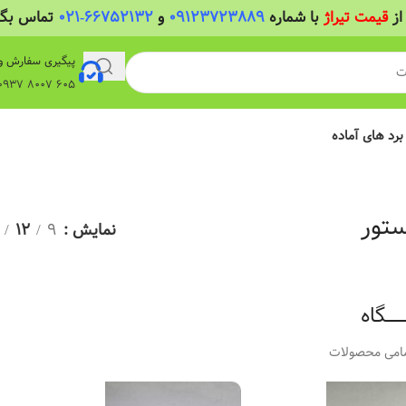
از
قیمت تیراژ
با شماره
09123723889
و
66752132-021
تماس بگیر
پیگیری سفارش و
605 8007 0937 واتساپ
 برد های آماده
ستور
نمایش
9
12
ـــــگاه
امی محصولات