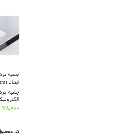
جعبه برد 
ابعاد (L58*W38*H27mm)
جعبه برد 
الکترونیک
38,800
ت
افزودن به
کد محصو