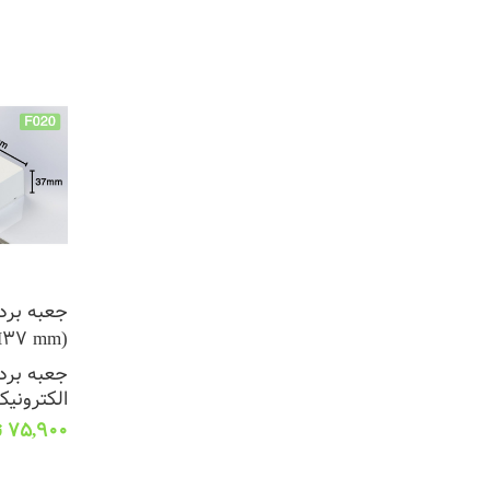
جعبه برد
(L88*W61*H37 mm)
جعبه برد 
الکترونیک
75,900
ت
انتخاب گز