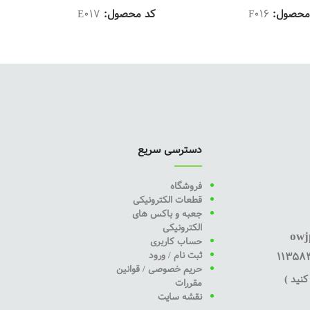
محصول:
F016
کد محصول:
E017
دسترسی سریع
فروشگاه
قطعات الکترونیکی
جعبه و باکس های
الکترونیکی
owj
حساب کاربری
ثبت نام / ورود
حریم خصوصی / قوانین
نید )
مقررات
نقشه سایت