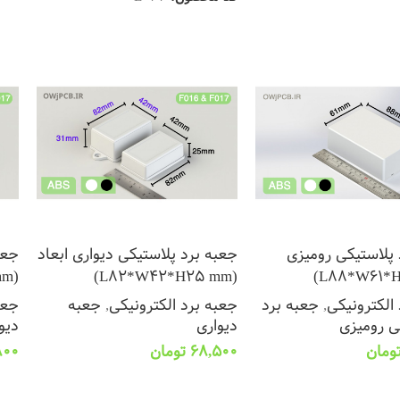
 پلاستیکی رومیزی
جعبه برد پلاستیکی دیواری ابعاد
جعب
(L82*W42*H31 mm)
(L82*W42*H25 mm)
الکترونیکی
,
جعبه برد
جعبه برد الکترونیکی
,
جعبه
جعب
ی رومیزی
دیواری
دیو
ومان
68,500
تومان
800
ینه ها
انتخاب گزینه ها
ان