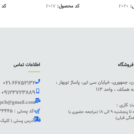
ل:
F020
کد محصول:
F017
کد 
روشگاه
اطلاعات تماس
ن، جمهوری، خیابان سی تیر، پاساژ نوبهار ،
021-66752132
 همکف ، واحد 113
09123723889
pcb@gmail.com
 کاری :
کد پستی : 1135833445
شنبه تا پنجشنبه 9 الی 18 (مراجعه حضوری با
نگی قبلی)
آدرس پستی ( کلیک ک