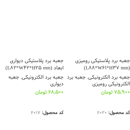
جعبه برد پلاستیکی رومیزی
جعبه برد پلاستیکی دیواری
(L88*W61*H37 mm)
ابعاد (L82*W42*H25 mm)
جعبه برد الکترونیکی
,
جعبه برد
جعبه برد الکترونیکی
,
جعبه
الکترونیکی رومیزی
دیواری
75,900
تومان
68,500
تومان
انتخاب گزینه ها
انتخاب گزینه ها
کد محصول:
F020
کد محصول:
F017