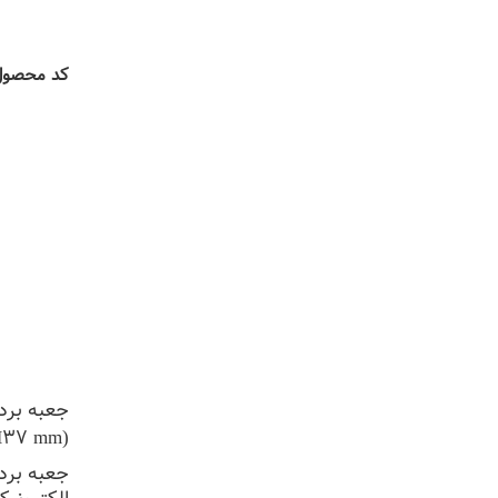
افزودن به
کد محصو
جعبه برد
(L88*W61*H37 mm)
جعبه برد 