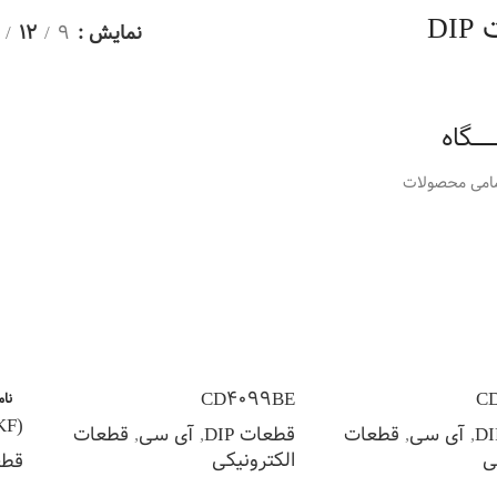
DI
نمایش
9
12
ـــــگاه
امی محصولات
CD4099BE
C
نام
KF)
,
آی سی
,
قطعات
قطعات DIP
,
آی سی
,
قطعات
ی
الکترونیکی
قطع