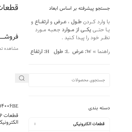
قطعات P
جستجو پیشرفته بر اساس ابعاد
با وارد کـــردن
طــول
،
عــرض
و
ارتفـــاع
و
یــا حتــــی
یکــــی از مـــوارد
جـعـبـه مـــورد
فروشـــــــ
نظـــر خود را پیــدا کــنید .
مشاهده تم
راهنما »
W: عرض
L: طول
H: ارتفاع
D4006BE
دسته بندی
قطعات DIP
الکترونیک
قطعات الکترونیکی