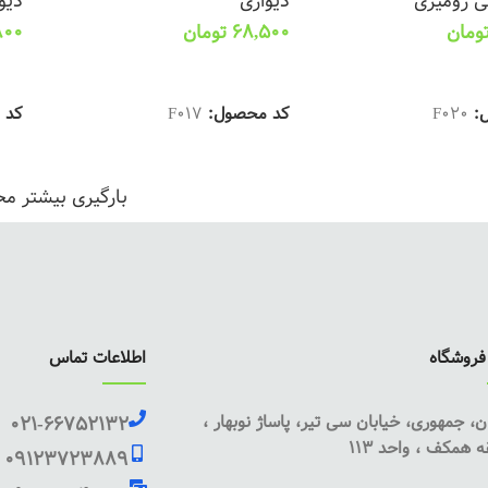
ی رومیزی
دیواری
دیو
ومان
68,500
تومان
800
ینه ها
انتخاب گزینه ها
ان
ل:
F020
کد محصول:
F017
کد 
بارگیری بیشتر م
روشگاه
اطلاعات تماس
ن، جمهوری، خیابان سی تیر، پاساژ نوبهار ،
021-66752132
 همکف ، واحد 113
09123723889