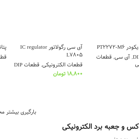
PT2272-M6
آی سی رگولاتور IC regulator
پتانسیو
L7805
,
آی سی
,
قطعات
قطع
ی
قطعات الکترونیکی
,
قطعات DIP
اط
18,800
تومان
یشتر
افزودن به سبد خرید
بارگیری بیشتر م
اکس و جعبه برد الکترونیکی