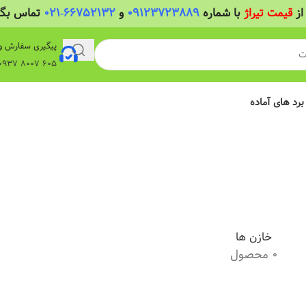
از
قیمت تیراژ
با شماره
09123723889
و
66752132-021
تماس بگیر
پیگیری سفارش و
605 8007 0937 واتساپ
 برد های آماده
خازن ها
0 محصول