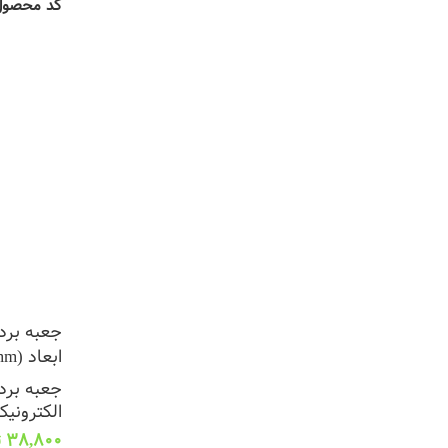
کد محصو
جعبه برد 
ابعاد (L58*W38*H27mm)
جعبه برد 
الکترونیک
38,800
ت