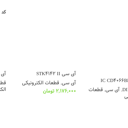
یشتر
اطلاعات بیشتر
اط
کد 
آی سی STK4142 II
آی س
آی سی
,
قطعات الکترونیکی
قطعا
الک
,
آی سی
,
قطعات
2,176,000
تومان
ی
اط
افزودن به سبد خرید
یشتر