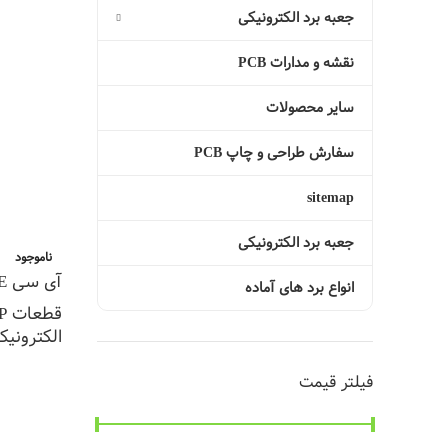
اطلاعات ب
جعبه برد الکترونیکی
نقشه و مدارات PCB
سایر محصولات
سفارش طراحی و چاپ PCB
sitemap
جعبه برد الکترونیکی
ناموجود
آی سی IC CD4066BE
انواع برد های آماده
قطعات DIP
الکترونیک
اطلاعات ب
فیلتر قیمت