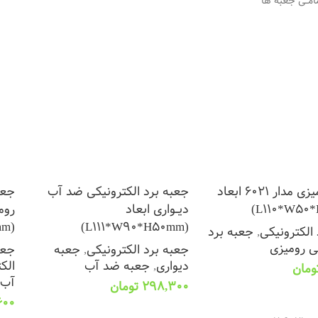
مــی جعبه ها
جعبه رومیزی مدار 6021 ابعاد
جعبه برد الکترونیکی ضد آب
جعب
دیــواری ابعاد
روم
(L111*W90*H50mm)
(L111*W90*H50mm)
الکترونیکی
,
جعبه برد
ی رومیزی
جعبه برد الکترونیکی
,
جعبه
جعب
دیواری
,
جعبه ضد آب
الک
ومان
آب
298,300
تومان
 سبد خرید
600
افزودن به سبد خرید