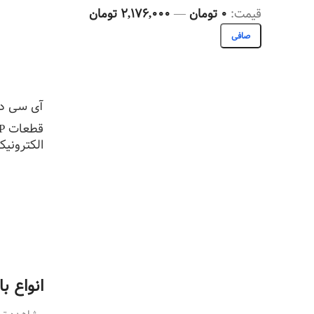
قيمت:
0 تومان
—
2,176,000 تومان
صافی
آی سی دیکودر 
قطعات DIP
الکترونیک
اطلاعات ب
انواع ب