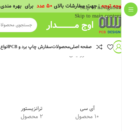
(
توجه توجه
| جهت سفارشات بالای
50 عدد
برای بهره مندی 
Skip to navigation
Skip to main content
اوج مــــــــــــــدار
صفحه اصلی
محصولات
سفارش چاپ برد و PCB
انواع
خانه
/
قطعات الکترونیکی
/
قطعات DIP
آی سی
ترانزیستور
10 محصول
2 محصول