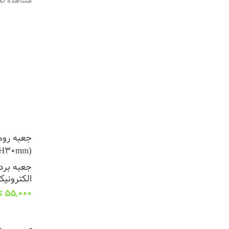
مشاهده تما
(L110*W50*H30mm)
جعبه برد 
الکترونیک
55,000
ت
افزودن به