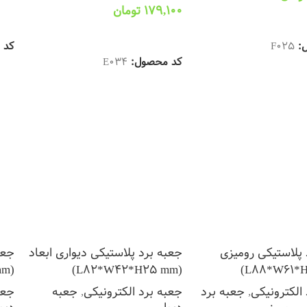
179,100
تومان
 سبد خرید
ان
اطلاعات بیشتر
ل:
F025
کد 
کد محصول:
E034
 پلاستیکی رومیزی
جعبه برد پلاستیکی دیواری ابعاد
جعب
(L82*W42*H31 mm)
(L82*W42*H25 mm)
الکترونیکی
,
جعبه برد
جعبه برد الکترونیکی
,
جعبه
جعب