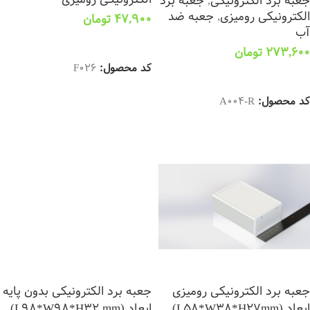
جعبه برد الکترونیکی
,
جعبه برد
الکترونیکی رومیزی
,
جعبه ضد
47,900
تومان
آب
افزودن به سبد خرید
273,600
تومان
کد محصول:
F026
افزودن به سبد خرید
کد محصول:
A004-R
جعبه برد الکترونیکی رومیزی
جعبه برد الکترونیکی بدون پایه
ابعاد (L58*W38*H27mm)
ابعاد (L98*W98*H32 mm)