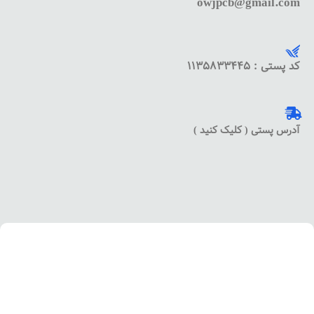
owjpcb@gmail.com
کد پستی : 1135833445
آدرس پستی ( کلیک کنید )