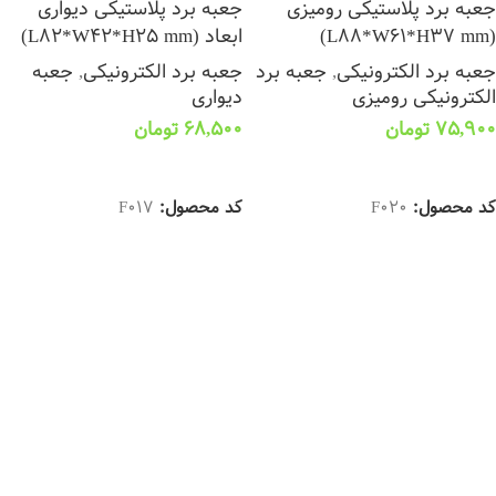
جعبه برد پلاستیکی رومیزی
جعبه برد پلاستیکی دیواری
(L88*W61*H37 mm)
ابعاد (L82*W42*H25 mm)
جعبه برد الکترونیکی
,
جعبه برد
جعبه برد الکترونیکی
,
جعبه
الکترونیکی رومیزی
دیواری
75,900
تومان
68,500
تومان
انتخاب گزینه ها
انتخاب گزینه ها
کد محصول:
F020
کد محصول:
F017