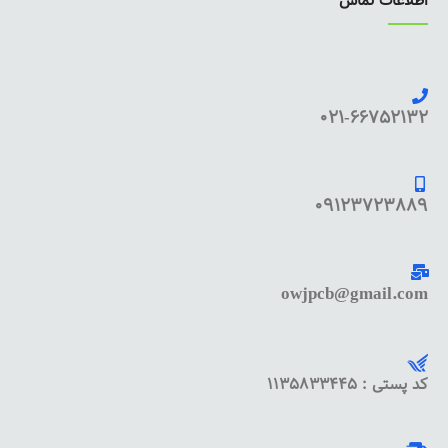
اطلاعات تماس
021-66752132
09123723889
owjpcb@gmail.com
کد پستی : 1135833445