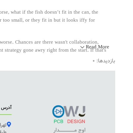
e, what if the fish doesn’t fit in the can, the
oo small, or they fit in but it looks iffy for
s worse. Chances are there wasn't collaboration,
Read More
 strategy gone awry right from the start. If that's
o layout, no styles, all those things that convey
بازدیدها: 0
ties, all those subtle cues that also have visual
آدرس ف
تهرا
اوج مـــــــــــــــــــــــــدار
طبقه