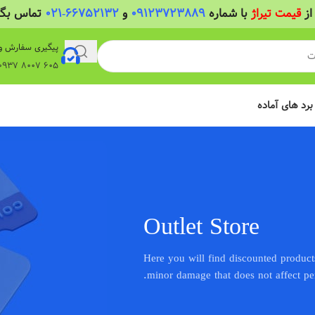
از
قیمت تیراژ
با شماره
09123723889
و
66752132-021
تماس بگیر
پیگیری سفارش و
605 8007 0937 واتساپ
 برد های آماده
Outlet Store
Here you will find discounted product
minor damage that does not affect pe