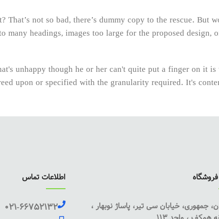
? That’s not so bad, there’s dummy copy to the rescue. But wors
to many headings, images too large for the proposed design, or t
that's unhappy though he or her can't quite put a finger on it i
d upon or specified with the granularity required. It's content
 evaluate content without design? No typography, no colors, n
chies of information, weight, emphasis, oblique stresses, priori
روشگاه
اطلاعات تماس
ن، جمهوری، خیابان سی تیر، پاساژ نوبهار ،
021-66752132
 همکف ، واحد 113