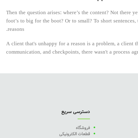
Then the question arises: where’s the content? Not there yet
foot’s to big for the boot? Or to small? To short sentences, 
reasons.
A client that's unhappy for a reason is a problem, a client 
communication, and checkpoints, there wasn't a process agree
what you think how bout the other way around? How can you
the important signals that go beyond the mere textual, hierar
and emotional appeal to the reader.
دسترسی سریع
فروشگاه
قطعات الکترونیکی