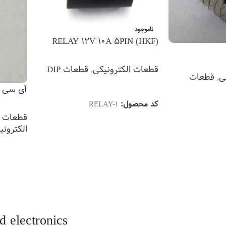
ناموجود
RELAY 12V 10A 5PIN (HKF)
قطعات الکترونیکی
,
قطعات DIP
ی
,
قطعات
اطلاعات بیشتر
آی سی (ic n555
کد محصول:
RELAY-1
قطعات DIP
الکترونی
اطلاعات
d electronics