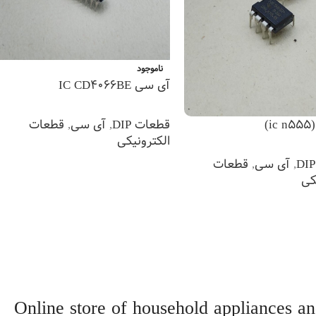
ناموجود
آی سی IC CD4066BE
قطعات DIP
,
آی سی
,
قطعات
)
الکترونیکی
,
آی سی
,
قطعات
اطلاعات بیشتر
کی
 بیشتر
Online store of household appliances an