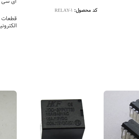
آی سی (ic n555
کد محصول:
RELAY-1
قطعات DIP
الکترونی
اطلاعات