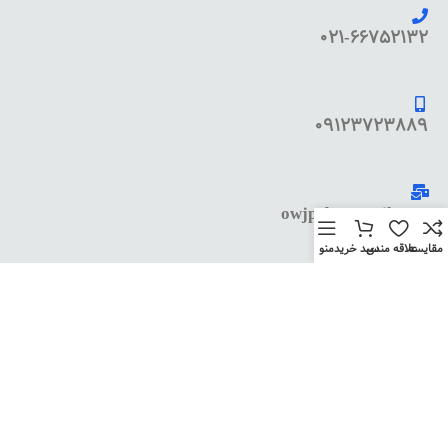
021-66752132
09123723889
owjpcb@gmail.com
مقایسه
علاقه مندی
سبد خرید
منو
کد پستی : 1135833445
آدرس پستی ( کلیک کنید )