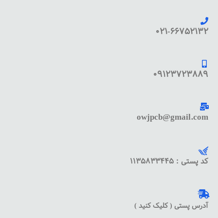
021-66752132
09123723889
owjpcb@gmail.com
کد پستی : 1135833445
آدرس پستی ( کلیک کنید )